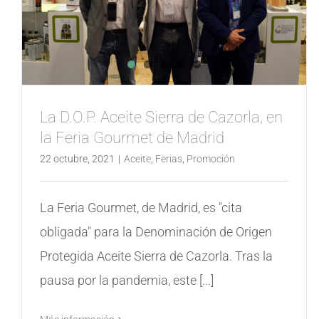
La D.O.P. Aceite Sierra de Cazorla, en
la Feria Gourmet de Madrid
22 octubre, 2021
|
Aceite
,
Ferias
,
Promoción
La Feria Gourmet, de Madrid, es "cita
obligada" para la Denominación de Origen
Protegida Aceite Sierra de Cazorla. Tras la
pausa por la pandemia, este [...]