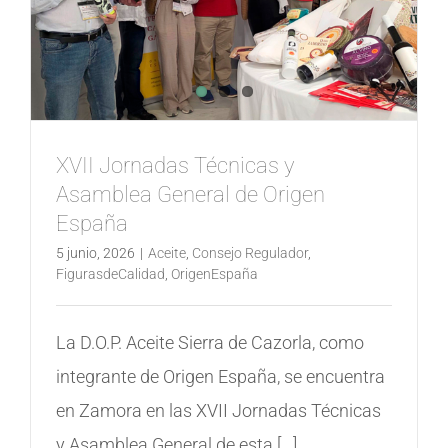
XVII Jornadas Técnicas y
Asamblea General de Origen
España
5 junio, 2026
|
Aceite
,
Consejo Regulador
,
FigurasdeCalidad
,
OrigenEspaña
La D.O.P. Aceite Sierra de Cazorla, como
integrante de Origen España, se encuentra
en Zamora en las XVII Jornadas Técnicas
y Asamblea General de esta [...]