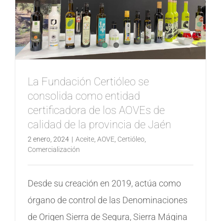
La Fundación Certióleo se
consolida como entidad
certificadora de los AOVEs de
calidad de la provincia de Jaén
2 enero, 2024
|
Aceite
,
AOVE
,
Certióleo
,
Comercialización
Desde su creación en 2019, actúa como
órgano de control de las Denominaciones
de Origen Sierra de Segura, Sierra Mágina