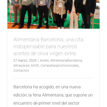
Alimentaria Barcelona, una cita
indispensable para nuestros
aceites de oliva virgen extra
27 marzo, 2026
|
Aceite
,
AlimentariaBarcelona
,
Almazaras
,
AOVE
,
Campañaspromocionales
,
Contactos
Barcelona ha acogido, en una nueva
edición, la feria Alimentaria, que supone un
encuentro de primer nivel del sector