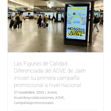
Las Figuras de Calidad
Diferenciada del AOVE de Jaén
inician su primera campaña
promocional a nivel nacional
27 noviembre, 2025
|
Aceite
,
Acuerdosycolaboraciones
,
AOVE
,
Campañaspromocionales