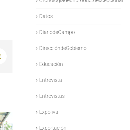
Cronologíadeunproductoexcepcional
Datos
DiariodeCampo
DireccióndeGobierno
p
Correo
Educación
electrónico
Entrevista
Entrevistas
Expoliva
Exportación