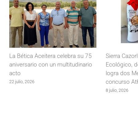
Sierra Cazorla Guiradoli Royal
Jornadas de
Ecológico, de Hacienda Vadolivo,
culinarios c
logra dos Medallas de Oro en el
de Cazorla
concurso Athena IOOC
4 julio, 2026
8 julio, 2026