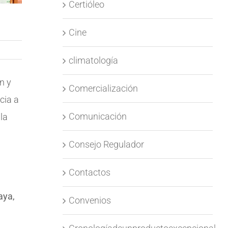
Certióleo
Cine
climatología
n y
Comercialización
cia a
Comunicación
la
Consejo Regulador
Contactos
aya,
Convenios