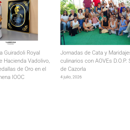
 Cata y Maridajes
XVII Jornadas Técnicas y
on AOVEs D.O.P. Sierra
Asamblea General de Origen
España
5 junio, 2026